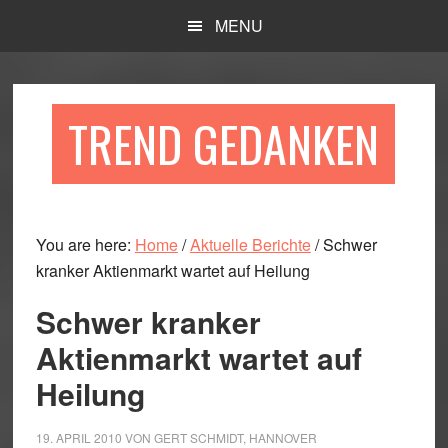
Skip
Skip
Skip
MENU
to
to
to
main
primary
footer
content
sidebar
TREND GEDANKEN
You are here:
Home
/
Aktuelle Berichte
/
Schwer
kranker Aktienmarkt wartet auf Heilung
Schwer kranker
Aktienmarkt wartet auf
Heilung
19. APRIL 2010
VON
GERT SCHMIDT, HANNOVER