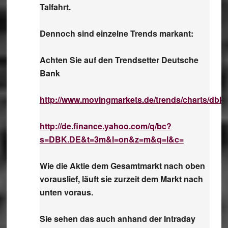
Talfahrt.
Dennoch sind einzelne Trends markant:
Achten Sie auf den Trendsetter Deutsche
Bank
http://www.movingmarkets.de/trends/charts/dbk
http://de.finance.yahoo.com/q/bc?
s=DBK.DE&t=3m&l=on&z=m&q=l&c=
Wie die Aktie dem Gesamtmarkt nach oben
vorauslief, läuft sie zurzeit dem Markt nach
unten voraus.
Sie sehen das auch anhand der Intraday