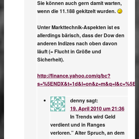
Sie können auch gern damit warten,
wenn die 11.188 gekitzelt wurden.
Unter Markttechnik-Aspekten ist es
allerdings bärisch, dass der Dow den
anderen Indizes nach oben davon
läuft (= Flucht in Größe und
Sicherheit).
http://finance.yahoo.com/q/bc?
s=%5ENDX&t=1d&l=on&z=m&q=l&c=%5EG
denny
sagt:
19. April 2010 um 21:36
In Trends wird Geld
verdient und in Ranges
verloren.” Alter Spruch, an dem