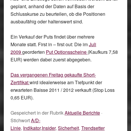
geplant, anhand der Daten auf Basis der
Schlusskurse zu beurteilen, ob die Positionen
ausbaufähig oder haltenswert sind.
Ein Verkauf der Puts findet über mehrere
Monate statt. First in – first out: Die im
Juli
2009
georderten
Put Optionsscheine
(Kaufkurs 7,58
EUR) werden dabei zuerst abgegeben.
Das vergangenen Freitag gekaufte Short-
Zertifikat
wird idealerweise am Tiefpunkt der
erwarteten Baisse 2011 / 2012 verkauft (Stop Loss
0,65 EUR).
Gespeichert in der Rubrik
Aktuelle Berichte
·
Stichwort
A/D-
Linie
,
Indikator
,
Insider
,
Sicherheit
,
Trendsetter