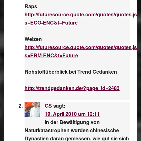
Raps
http://futuresource.quote.com/quotes/quotes.jsp
s=ECO-ENC&t=Future
Weizen
http://futuresource.quote.com/quotes/quotes.jsp
s=EBM-ENC&t=Future
Rohstoffüberblick bei Trend Gedanken
http://trendgedanken.de/?page_id=2483
GS
sagt:
19. April 2010 um 12:11
In der Bewältigung von
Naturkatastrophen wurden chinesische
Dynastien daran gemessen, wie gut sie sich