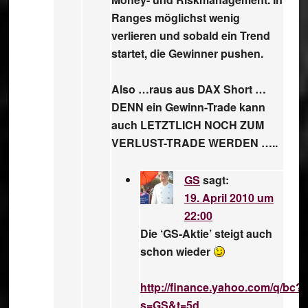
Ranges möglichst wenig
verlieren und sobald ein Trend
startet, die Gewinner pushen.
Also …raus aus DAX Short …
DENN ein Gewinn-Trade kann
auch LETZTLICH NOCH ZUM
VERLUST-TRADE WERDEN …..
GS
sagt:
19. April 2010 um
22:00
Die ‘GS-Aktie’ steigt auch
schon wieder
http://finance.yahoo.com/q/bc?
s=GS&t=5d