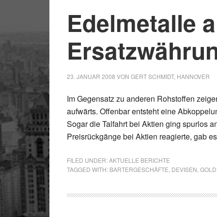
Edelmetalle a
Ersatzwähru
23. JANUAR 2008
VON
GERT SCHMIDT, HANNOVER
Im Gegensatz zu anderen Rohstoffen zeigen
aufwärts. Offenbar entsteht eine Abkoppelu
Sogar die Talfahrt bei Aktien ging spurlos 
Preisrückgänge bei Aktien reagierte, gab es
FILED UNDER:
AKTUELLE BERICHTE
TAGGED WITH:
BARTERGESCHÄFTE
,
DEVISEN
,
GOLD