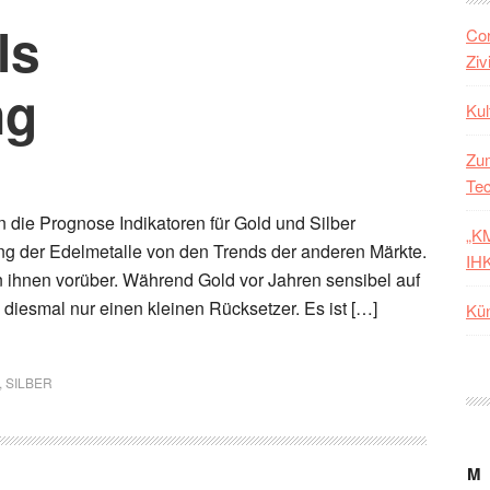
ls
Cor
Ziv
ng
Ku
Zum
Tec
 die Prognose Indikatoren für Gold und Silber
„KM
ng der Edelmetalle von den Trends der anderen Märkte.
IH
an ihnen vorüber. Während Gold vor Jahren sensibel auf
 diesmal nur einen kleinen Rücksetzer. Es ist […]
Kün
,
SILBER
M