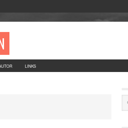
N
AUTOR
LINKS
P
S
Se
this
web