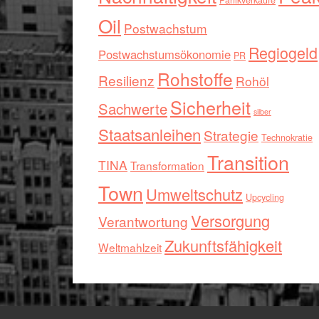
Panikverkäufe
Oil
Postwachstum
Regiogeld
Postwachstumsökonomie
PR
Rohstoffe
Resilienz
Rohöl
Sicherheit
Sachwerte
silber
Staatsanleihen
Strategie
Technokratie
Transition
TINA
Transformation
Town
Umweltschutz
Upcycling
Versorgung
Verantwortung
Zukunftsfähigkeit
Weltmahlzeit