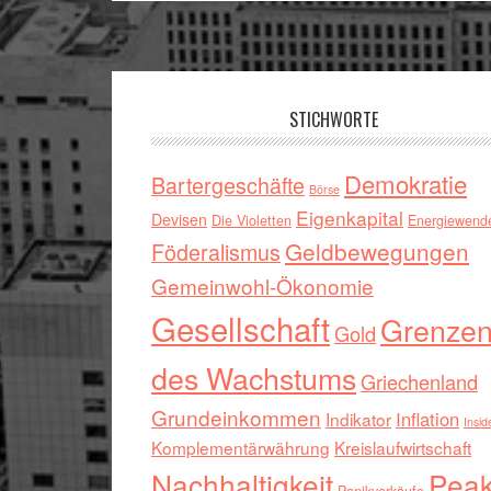
Footer
STICHWORTE
Demokratie
Bartergeschäfte
Börse
Eigenkapital
Devisen
Die Violetten
Energiewend
Geldbewegungen
Föderalismus
Gemeinwohl-Ökonomie
Gesellschaft
Grenze
Gold
des Wachstums
Griechenland
Grundeinkommen
Inflation
Indikator
Insid
Komplementärwährung
Kreislaufwirtschaft
Nachhaltigkeit
Pea