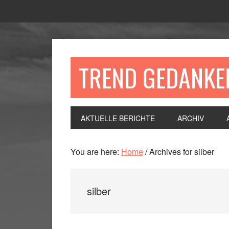
Skip
Skip
Skip
Skip
to
to
to
to
primary
main
primary
footer
navigation
content
sidebar
TREND GEDANKE
AKTUELLE BERICHTE
ARCHIV
You are here:
Home
/
Archives for silber
silber