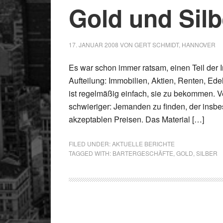
Gold und Silb
17. JANUAR 2008
VON
GERT SCHMIDT, HANNOVER
Es war schon immer ratsam, einen Teil der 
Aufteilung: Immobilien, Aktien, Renten, Edelm
ist regelmäßig einfach, sie zu bekommen. 
schwieriger: Jemanden zu finden, der insb
akzeptablen Preisen. Das Material […]
FILED UNDER:
AKTUELLE BERICHTE
TAGGED WITH:
BARTERGESCHÄFTE
,
GOLD
,
SILBER