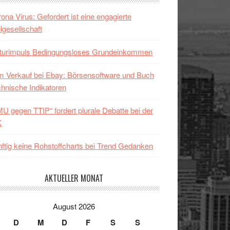
ona Virus: Gefordert ist eine engagierte
ilgesellschaft
lturimpuls Bedingungsloses Grundeinkommen
 Verkauf bei Ebay: Börsensoftware und Buch
hnische Indikatoren
U gegen TTIP“ fordert plurale Debatte bei der
K
ftig keine Rohstoffcharts bei Trend Gedanken
AKTUELLER MONAT
August 2026
D
M
D
F
S
S