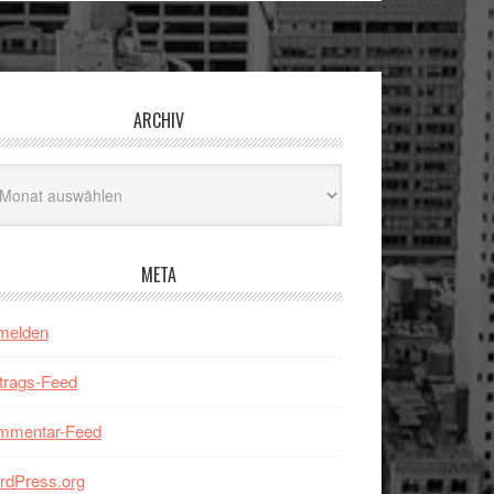
ARCHIV
hiv
META
melden
trags-Feed
mmentar-Feed
rdPress.org