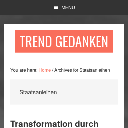
Skip
Skip
Skip
MENU
to
to
to
main
primary
footer
content
sidebar
TREND GEDANKEN
You are here:
Home
/
Archives for Staatsanleihen
Staatsanleihen
Transformation durch