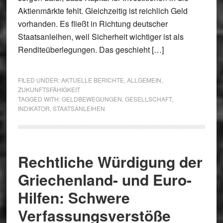
Aktienmärkte fehlt. Gleichzeitig ist reichlich Geld
vorhanden. Es fließt in Richtung deutscher
Staatsanleihen, weil Sicherheit wichtiger ist als
Renditeüberlegungen. Das geschieht […]
FILED UNDER:
AKTUELLE BERICHTE
,
ALLGEMEIN
,
ZUKUNFTSFÄHIGKEIT
TAGGED WITH:
GELDBEWEGUNGEN
,
GESELLSCHAFT
,
INDIKATOR
,
STAATSANLEIHEN
Rechtliche Würdigung der
Griechenland- und Euro-
Hilfen: Schwere
Verfassungsverstöße