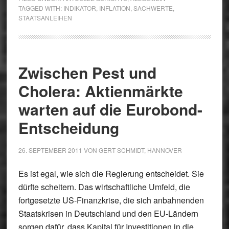
TAGGED WITH:
INDIKATOR
,
INFLATION
,
SACHWERTE
,
STAATSANLEIHEN
Zwischen Pest und
Cholera: Aktienmärkte
warten auf die Eurobond-
Entscheidung
26. SEPTEMBER 2011
VON
GERT SCHMIDT, HANNOVER
Es ist egal, wie sich die Regierung entscheidet. Sie
dürfte scheitern. Das wirtschaftliche Umfeld, die
fortgesetzte US-Finanzkrise, die sich anbahnenden
Staatskrisen in Deutschland und den EU-Ländern
sorgen dafür, dass Kapital für Investitionen in die