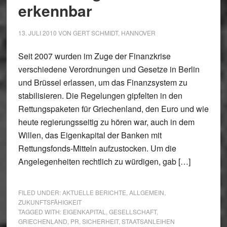
erkennbar
13. JULI 2010
VON
GERT SCHMIDT, HANNOVER
Seit 2007 wurden im Zuge der Finanzkrise
verschiedene Verordnungen und Gesetze in Berlin
und Brüssel erlassen, um das Finanzsystem zu
stabilisieren. Die Regelungen gipfelten in den
Rettungspaketen für Griechenland, den Euro und wie
heute regierungsseitig zu hören war, auch in dem
Willen, das Eigenkapital der Banken mit
Rettungsfonds-Mitteln aufzustocken. Um die
Angelegenheiten rechtlich zu würdigen, gab […]
FILED UNDER:
AKTUELLE BERICHTE
,
ALLGEMEIN
,
ZUKUNFTSFÄHIGKEIT
TAGGED WITH:
EIGENKAPITAL
,
GESELLSCHAFT
,
GRIECHENLAND
,
PR
,
SICHERHEIT
,
STAATSANLEIHEN