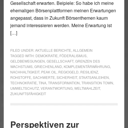
Gesellschaft erwarten. Beipiele: So habe ich meine
ehemaligen Börsenplattformen meinen Erwartungen
angepasst, dass in Zukunft Börsenthemen kaum
jemand interessieren werden. Meine Erwartung ist
[…]
FILED UNDER:
AKTUELLE BERICHTE
,
ALLGEMEIN
TAGGED WITH:
DEMOKRATIE
,
FÖDERALISMUS
,
GELDBEWEGUNGEN
,
GESELLSCHAFT
,
GRENZEN DES
WACHSTUMS
,
GRIECHENLAND
,
KOMPLEMENTÄRWÄHRUNG
,
NACHHALTIGKEIT
,
PEAK OIL
,
REGIOGELD
,
RESILIENZ
,
ROHSTOFFE
,
SACHWERTE
,
SICHERHEIT
,
STAATSANLEIHEN
,
TECHNOKRATIE
,
TINA
,
TRANSFORMATION
,
TRANSITION TOWN
,
UMWELTSCHUTZ
,
VERANTWORTUNG
,
WELTMAHLZEIT
,
ZUKUNFTSFÄHIGKEIT
Perspektiven zur