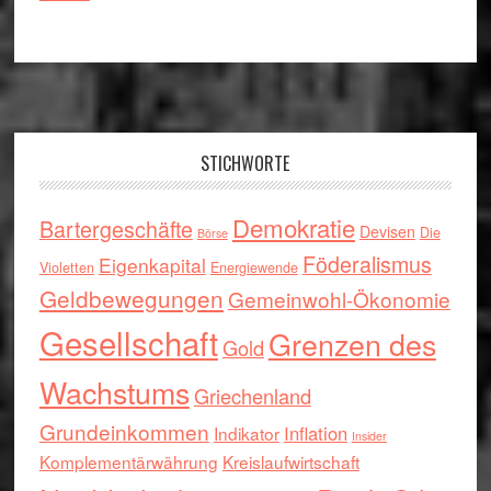
Footer
STICHWORTE
Demokratie
Bartergeschäfte
Devisen
Die
Börse
Föderalismus
Eigenkapital
Violetten
Energiewende
Geldbewegungen
Gemeinwohl-Ökonomie
Gesellschaft
Grenzen des
Gold
Wachstums
Griechenland
Grundeinkommen
Inflation
Indikator
Insider
Komplementärwährung
Kreislaufwirtschaft