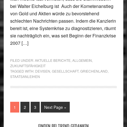
bei Walter Eichelburg ist Auch der Kometenanstieg
von Gold und Aktien würde zu bevorstehend
schlechten Nachrichten passen. Indem die Kanzlerin
bereit ist, eine Systemkrise zu diagnostizieren, räumt
sie nachträglich ein, was seit Beginn der Finanzkrise
2007 […]
FILED UNDER:
AKTUELLE BERICHTE
,
ALLGEMEIN
,
ZUKUNFTSFÄHIGKEIT
TAGGED WITH:
DEVISEN
,
GESELLSCHAFT
,
GRIECHENLAND
,
STAATSANLEIHEN
Go
Go
Go
Go
1
2
3
Next Page »
to
to
to
to
page
page
page
FINDEN BEI TREND GEDANKEN