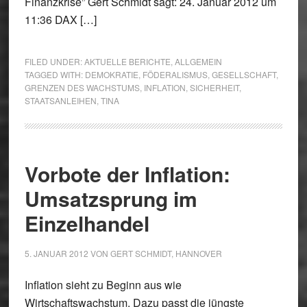
Finanzkrise” Gert Schmidt sagt: 24. Januar 2012 um
11:36 DAX […]
FILED UNDER:
AKTUELLE BERICHTE
,
ALLGEMEIN
TAGGED WITH:
DEMOKRATIE
,
FÖDERALISMUS
,
GESELLSCHAFT
,
GRENZEN DES WACHSTUMS
,
INFLATION
,
SICHERHEIT
,
STAATSANLEIHEN
,
TINA
Vorbote der Inflation:
Umsatzsprung im
Einzelhandel
5. JANUAR 2012
VON
GERT SCHMIDT, HANNOVER
Inflation sieht zu Beginn aus wie
Wirtschaftswachstum. Dazu passt die jüngste