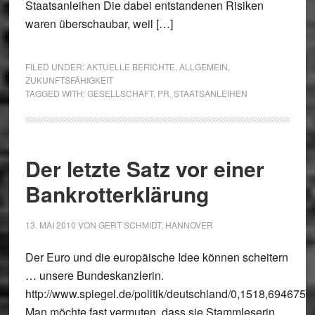
Staatsanleihen Die dabei entstandenen Risiken
waren überschaubar, weil […]
FILED UNDER:
AKTUELLE BERICHTE
,
ALLGEMEIN
,
ZUKUNFTSFÄHIGKEIT
TAGGED WITH:
GESELLSCHAFT
,
PR
,
STAATSANLEIHEN
Der letzte Satz vor einer
Bankrotterklärung
13. MAI 2010
VON
GERT SCHMIDT, HANNOVER
Der Euro und die europäische Idee können scheitern
… unsere Bundeskanzlerin.
http://www.spiegel.de/politik/deutschland/0,1518,694675,0
Man möchte fast vermuten, dass sie Stammleserin