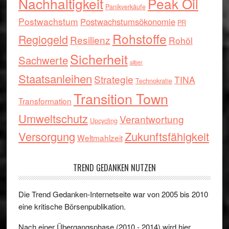
Nachhaltigkeit
Peak Oil
Panikverkäufe
Postwachstum
Postwachstumsökonomie
PR
Rohstoffe
Regiogeld
Resilienz
Rohöl
Sicherheit
Sachwerte
silber
Staatsanleihen
Strategie
TINA
Technokratie
Transition Town
Transformation
Umweltschutz
Verantwortung
Upcycling
Versorgung
Zukunftsfähigkeit
Weltmahlzeit
TREND GEDANKEN NUTZEN
Die Trend Gedanken-Internetseite war von 2005 bis 2010
eine kritische Börsenpublikation.
Nach einer Übergangsphase (2010 - 2014) wird hier