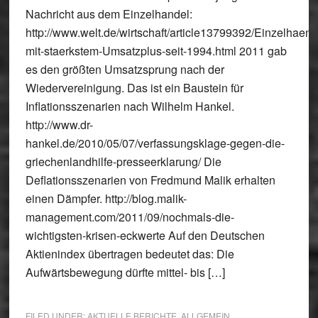
Nachricht aus dem Einzelhandel:
http://www.welt.de/wirtschaft/article13799392/Einzelhaend
mit-staerkstem-Umsatzplus-seit-1994.html 2011 gab
es den größten Umsatzsprung nach der
Wiedervereinigung. Das ist ein Baustein für
Inflationsszenarien nach Wilhelm Hankel.
http://www.dr-
hankel.de/2010/05/07/verfassungsklage-gegen-die-
griechenlandhilfe-presseerklarung/ Die
Deflationsszenarien von Fredmund Malik erhalten
einen Dämpfer. http://blog.malik-
management.com/2011/09/nochmals-die-
wichtigsten-krisen-eckwerte Auf den Deutschen
Aktienindex übertragen bedeutet das: Die
Aufwärtsbewegung dürfte mittel- bis […]
FILED UNDER:
AKTUELLE BERICHTE
,
ALLGEMEIN