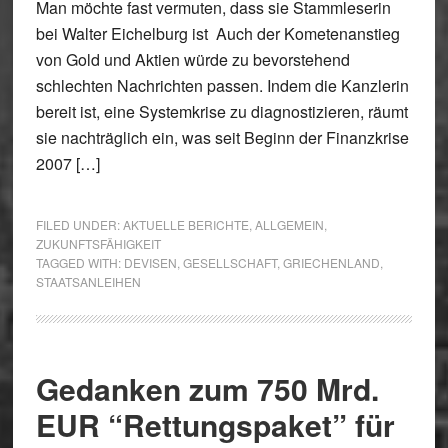
Man möchte fast vermuten, dass sie Stammleserin
bei Walter Eichelburg ist Auch der Kometenanstieg
von Gold und Aktien würde zu bevorstehend
schlechten Nachrichten passen. Indem die Kanzlerin
bereit ist, eine Systemkrise zu diagnostizieren, räumt
sie nachträglich ein, was seit Beginn der Finanzkrise
2007 […]
FILED UNDER:
AKTUELLE BERICHTE
,
ALLGEMEIN
,
ZUKUNFTSFÄHIGKEIT
TAGGED WITH:
DEVISEN
,
GESELLSCHAFT
,
GRIECHENLAND
,
STAATSANLEIHEN
Gedanken zum 750 Mrd.
EUR “Rettungspaket” für