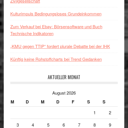
Zivilgesellschaft
Kulturimpuls Bedingungsloses Grundeinkommen
Zum Verkauf bei Ebay: Börsensoftware und Buch
Technische Indikatoren
„KMU gegen TTIP“ fordert plurale Debatte bei der IHK
Künftig keine Rohstoffcharts bei Trend Gedanken
AKTUELLER MONAT
August 2026
M
D
M
D
F
S
S
1
2
3
4
5
6
7
8
9