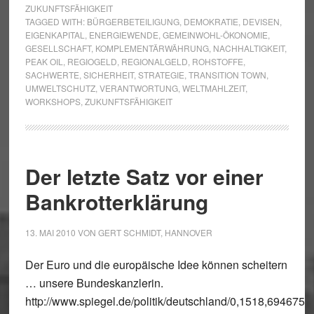
ZUKUNFTSFÄHIGKEIT
TAGGED WITH:
BÜRGERBETEILIGUNG
,
DEMOKRATIE
,
DEVISEN
,
EIGENKAPITAL
,
ENERGIEWENDE
,
GEMEINWOHL-ÖKONOMIE
,
GESELLSCHAFT
,
KOMPLEMENTÄRWÄHRUNG
,
NACHHALTIGKEIT
,
PEAK OIL
,
REGIOGELD
,
REGIONALGELD
,
ROHSTOFFE
,
SACHWERTE
,
SICHERHEIT
,
STRATEGIE
,
TRANSITION TOWN
,
UMWELTSCHUTZ
,
VERANTWORTUNG
,
WELTMAHLZEIT
,
WORKSHOPS
,
ZUKUNFTSFÄHIGKEIT
Der letzte Satz vor einer
Bankrotterklärung
13. MAI 2010
VON
GERT SCHMIDT, HANNOVER
Der Euro und die europäische Idee können scheitern
… unsere Bundeskanzlerin.
http://www.spiegel.de/politik/deutschland/0,1518,694675,0