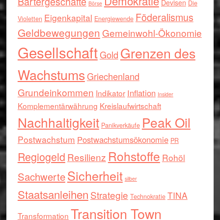
Demokratie
Bartergeschäfte
Devisen
Die
Börse
Föderalismus
Eigenkapital
Violetten
Energiewende
Geldbewegungen
Gemeinwohl-Ökonomie
Gesellschaft
Grenzen des
Gold
Wachstums
Griechenland
Grundeinkommen
Inflation
Indikator
Insider
Komplementärwährung
Kreislaufwirtschaft
Nachhaltigkeit
Peak Oil
Panikverkäufe
Postwachstum
Postwachstumsökonomie
PR
Rohstoffe
Regiogeld
Resilienz
Rohöl
Sicherheit
Sachwerte
silber
Staatsanleihen
Strategie
TINA
Technokratie
Transition Town
Transformation