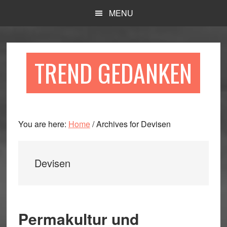
Skip
Skip
Skip
MENU
to
to
to
main
primary
footer
content
sidebar
TREND GEDANKEN
You are here:
Home
/
Archives for Devisen
Devisen
Permakultur und