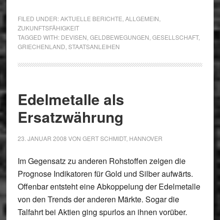
FILED UNDER:
AKTUELLE BERICHTE
,
ALLGEMEIN
,
ZUKUNFTSFÄHIGKEIT
TAGGED WITH:
DEVISEN
,
GELDBEWEGUNGEN
,
GESELLSCHAFT
,
GRIECHENLAND
,
STAATSANLEIHEN
Edelmetalle als
Ersatzwährung
23. JANUAR 2008
VON
GERT SCHMIDT, HANNOVER
Im Gegensatz zu anderen Rohstoffen zeigen die
Prognose Indikatoren für Gold und Silber aufwärts.
Offenbar entsteht eine Abkoppelung der Edelmetalle
von den Trends der anderen Märkte. Sogar die
Talfahrt bei Aktien ging spurlos an ihnen vorüber.