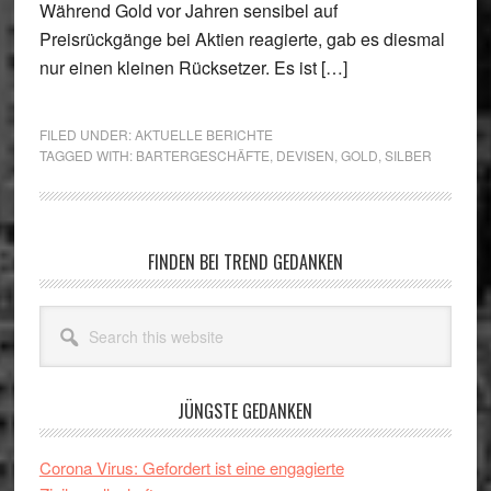
Während Gold vor Jahren sensibel auf
Preisrückgänge bei Aktien reagierte, gab es diesmal
nur einen kleinen Rücksetzer. Es ist […]
FILED UNDER:
AKTUELLE BERICHTE
TAGGED WITH:
BARTERGESCHÄFTE
,
DEVISEN
,
GOLD
,
SILBER
Primary
FINDEN BEI TREND GEDANKEN
Sidebar
Search
this
website
JÜNGSTE GEDANKEN
Corona Virus: Gefordert ist eine engagierte