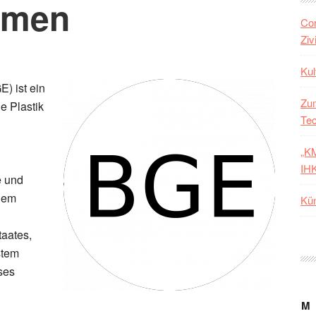
mmen
Cor
Ziv
Ku
) ist ein
Zum
e Plastik
Tec
„KM
IH
e und
 dem
Kün
taates,
stem
ses
M