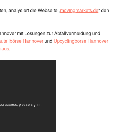
, analysiert die Webseite „
movingmarkets.de
“ den
 Hannover mit Lösungen zur Abfallvermeidung und
uteilbörse Hannover
und
Upcyclingbörse Hannover
haus
.