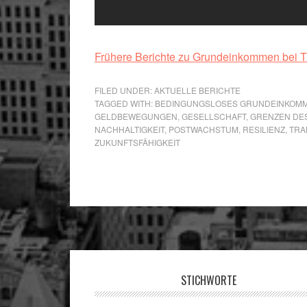
Frühere Berichte zu Grundeinkommen bei 
FILED UNDER:
AKTUELLE BERICHTE
TAGGED WITH:
BEDINGUNGSLOSES GRUNDEINKOM
GELDBEWEGUNGEN
,
GESELLSCHAFT
,
GRENZEN DE
NACHHALTIGKEIT
,
POSTWACHSTUM
,
RESILIENZ
,
TRA
ZUKUNFTSFÄHIGKEIT
Footer
STICHWORTE