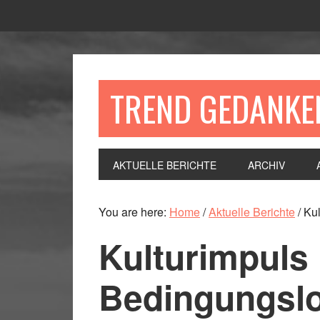
Skip
Skip
Skip
Skip
to
to
to
to
primary
main
primary
footer
navigation
content
sidebar
TREND GEDANKE
AKTUELLE BERICHTE
ARCHIV
You are here:
Home
/
Aktuelle Berichte
/
Kul
Kulturimpuls
Bedingungsl