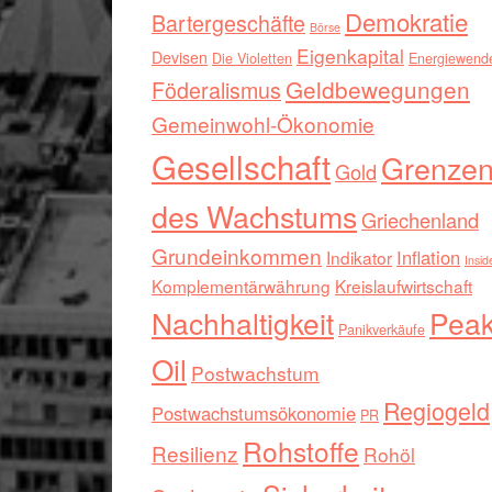
Demokratie
Bartergeschäfte
Börse
Eigenkapital
Devisen
Die Violetten
Energiewend
Geldbewegungen
Föderalismus
Gemeinwohl-Ökonomie
Gesellschaft
Grenze
Gold
des Wachstums
Griechenland
Grundeinkommen
Inflation
Indikator
Insid
Komplementärwährung
Kreislaufwirtschaft
Nachhaltigkeit
Pea
Panikverkäufe
Oil
Postwachstum
Regiogeld
Postwachstumsökonomie
PR
Rohstoffe
Resilienz
Rohöl