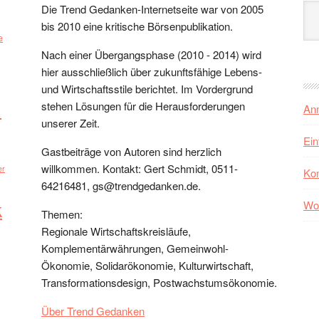
Arc
Die Trend Gedanken-Internetseite war von 2005
bis 2010 eine kritische Börsenpublikation.
e
Nach einer Übergangsphase (2010 - 2014) wird
hier ausschließlich über zukunftsfähige Lebens-
und Wirtschaftsstile berichtet. Im Vordergrund
n
stehen Lösungen für die Herausforderungen
An
unserer Zeit.
Ein
Gastbeiträge von Autoren sind herzlich
willkommen. Kontakt: Gert Schmidt, 0511-
er
Ko
64216481, gs@trendgedanken.de.
k
Wo
Themen:
Regionale Wirtschaftskreisläufe,
Komplementärwährungen, Gemeinwohl-
Ökonomie, Solidarökonomie, Kulturwirtschaft,
Transformationsdesign, Postwachstumsökonomie.
Über Trend Gedanken