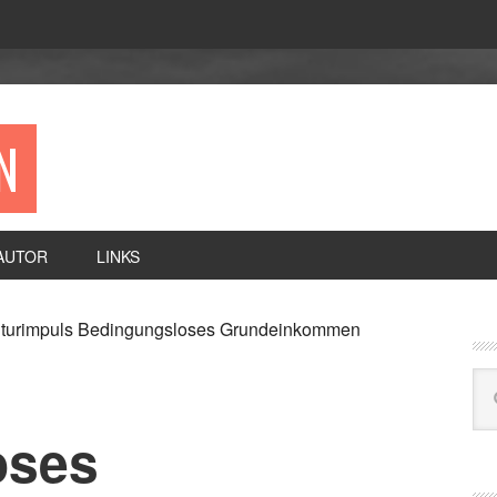
N
AUTOR
LINKS
P
turimpuls Bedingungsloses Grundeinkommen
S
Se
this
web
oses