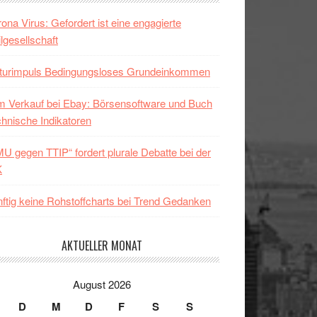
ona Virus: Gefordert ist eine engagierte
ilgesellschaft
lturimpuls Bedingungsloses Grundeinkommen
 Verkauf bei Ebay: Börsensoftware und Buch
hnische Indikatoren
U gegen TTIP“ fordert plurale Debatte bei der
K
ftig keine Rohstoffcharts bei Trend Gedanken
AKTUELLER MONAT
August 2026
D
M
D
F
S
S