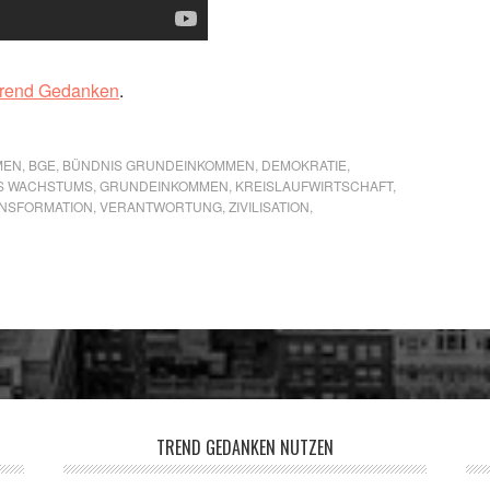
Trend Gedanken
.
MEN
,
BGE
,
BÜNDNIS GRUNDEINKOMMEN
,
DEMOKRATIE
,
S WACHSTUMS
,
GRUNDEINKOMMEN
,
KREISLAUFWIRTSCHAFT
,
NSFORMATION
,
VERANTWORTUNG
,
ZIVILISATION
,
TREND GEDANKEN NUTZEN