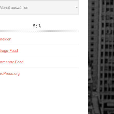
hiv
META
melden
trags-Feed
mmentar-Feed
rdPress.org