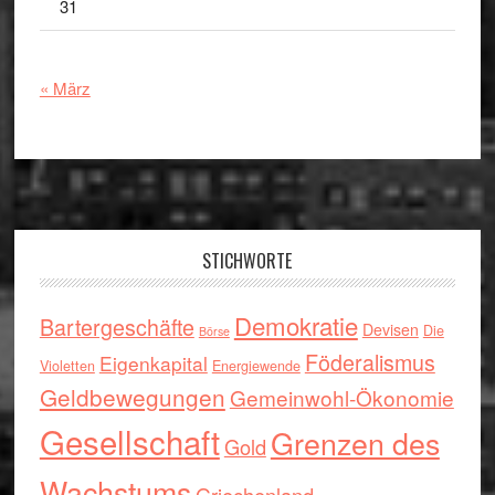
31
« März
Footer
STICHWORTE
Demokratie
Bartergeschäfte
Devisen
Die
Börse
Föderalismus
Eigenkapital
Violetten
Energiewende
Geldbewegungen
Gemeinwohl-Ökonomie
Gesellschaft
Grenzen des
Gold
Wachstums