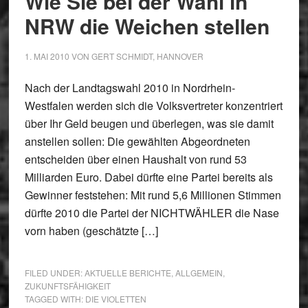
Wie Sie bei der Wahl in
NRW die Weichen stellen
1. MAI 2010
VON
GERT SCHMIDT, HANNOVER
Nach der Landtagswahl 2010 in Nordrhein-
Westfalen werden sich die Volksvertreter konzentriert
über Ihr Geld beugen und überlegen, was sie damit
anstellen sollen: Die gewählten Abgeordneten
entscheiden über einen Haushalt von rund 53
Milliarden Euro. Dabei dürfte eine Partei bereits als
Gewinner feststehen: Mit rund 5,6 Millionen Stimmen
dürfte 2010 die Partei der NICHTWÄHLER die Nase
vorn haben (geschätzte […]
FILED UNDER:
AKTUELLE BERICHTE
,
ALLGEMEIN
,
ZUKUNFTSFÄHIGKEIT
TAGGED WITH:
DIE VIOLETTEN