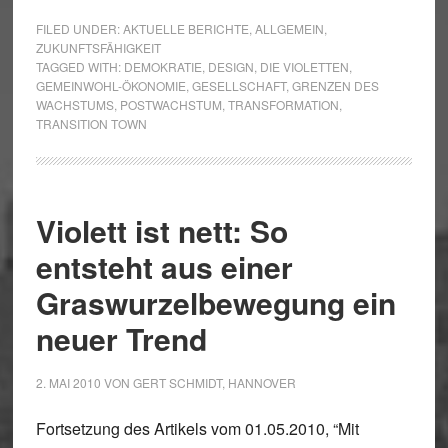
FILED UNDER:
AKTUELLE BERICHTE
,
ALLGEMEIN
,
ZUKUNFTSFÄHIGKEIT
TAGGED WITH:
DEMOKRATIE
,
DESIGN
,
DIE VIOLETTEN
,
GEMEINWOHL-ÖKONOMIE
,
GESELLSCHAFT
,
GRENZEN DES
WACHSTUMS
,
POSTWACHSTUM
,
TRANSFORMATION
,
TRANSITION TOWN
Violett ist nett: So
entsteht aus einer
Graswurzelbewegung ein
neuer Trend
2. MAI 2010
VON
GERT SCHMIDT, HANNOVER
Fortsetzung des Artikels vom 01.05.2010, “Mit