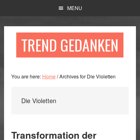
Skip
Skip
Skip
MENU
to
to
to
main
primary
footer
content
sidebar
TREND GEDANKEN
You are here:
Home
/
Archives for Die Violetten
Die Violetten
Transformation der