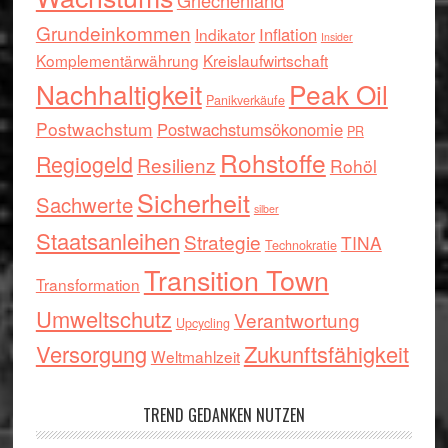
Griechenland
Grundeinkommen
Inflation
Indikator
Insider
Komplementärwährung
Kreislaufwirtschaft
Nachhaltigkeit
Peak Oil
Panikverkäufe
Postwachstum
Postwachstumsökonomie
PR
Rohstoffe
Regiogeld
Resilienz
Rohöl
Sicherheit
Sachwerte
silber
Staatsanleihen
Strategie
TINA
Technokratie
Transition Town
Transformation
Umweltschutz
Verantwortung
Upcycling
Versorgung
Zukunftsfähigkeit
Weltmahlzeit
TREND GEDANKEN NUTZEN