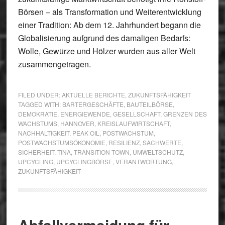
Börsen – als Transformation und Weiterentwicklung
einer Tradition: Ab dem 12. Jahrhundert begann die
Globalisierung aufgrund des damaligen Bedarfs:
Wolle, Gewürze und Hölzer wurden aus aller Welt
zusammengetragen.
FILED UNDER:
AKTUELLE BERICHTE
,
ZUKUNFTSFÄHIGKEIT
TAGGED WITH:
BARTERGESCHÄFTE
,
BAUTEILBÖRSE
,
DEMOKRATIE
,
ENERGIEWENDE
,
GESELLSCHAFT
,
GRENZEN DES
WACHSTUMS
,
HANNOVER
,
KREISLAUFWIRTSCHAFT
,
NACHHALTIGKEIT
,
PEAK OIL
,
POSTWACHSTUM
,
POSTWACHSTUMSÖKONOMIE
,
RESILIENZ
,
SACHWERTE
,
SICHERHEIT
,
TINA
,
TRANSITION TOWN
,
UMWELTSCHUTZ
,
UPCYCLING
,
UPCYCLINGBÖRSE
,
VERANTWORTUNG
,
ZUKUNFTSFÄHIGKEIT
Abfallvermeidung für