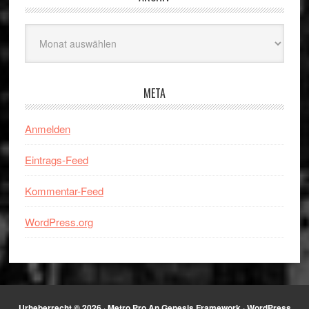
Archiv
META
Anmelden
Eintrags-Feed
Kommentar-Feed
WordPress.org
Urheberrecht © 2026 ·
Metro Pro
An
Genesis Framework
·
WordPress