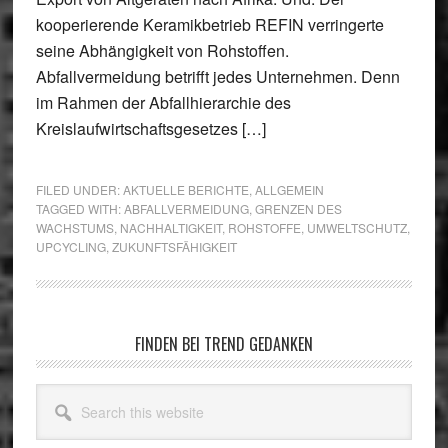
kooperierende Keramikbetrieb REFIN verringerte
seine Abhängigkeit von Rohstoffen.
Abfallvermeidung betrifft jedes Unternehmen. Denn
im Rahmen der Abfallhierarchie des
Kreislaufwirtschaftsgesetzes […]
FILED UNDER:
AKTUELLE BERICHTE
,
ALLGEMEIN
TAGGED WITH:
ABFALLVERMEIDUNG
,
GRENZEN DES
WACHSTUMS
,
NACHHALTIGKEIT
,
ROHSTOFFE
,
UMWELTSCHUTZ
,
UPCYCLING
,
ZUKUNFTSFÄHIGKEIT
Primary
FINDEN BEI TREND GEDANKEN
Sidebar
Search
this
website