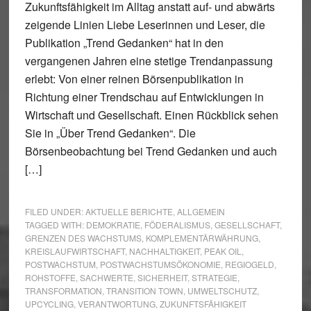
Zukunftsfähigkeit im Alltag anstatt auf- und abwärts
zeigende Linien Liebe Leserinnen und Leser, die
Publikation „Trend Gedanken“ hat in den
vergangenen Jahren eine stetige Trendanpassung
erlebt: Von einer reinen Börsenpublikation in
Richtung einer Trendschau auf Entwicklungen in
Wirtschaft und Gesellschaft. Einen Rückblick sehen
Sie in „Über Trend Gedanken“. Die
Börsenbeobachtung bei Trend Gedanken und auch
[…]
FILED UNDER:
AKTUELLE BERICHTE
,
ALLGEMEIN
TAGGED WITH:
DEMOKRATIE
,
FÖDERALISMUS
,
GESELLSCHAFT
,
GRENZEN DES WACHSTUMS
,
KOMPLEMENTÄRWÄHRUNG
,
KREISLAUFWIRTSCHAFT
,
NACHHALTIGKEIT
,
PEAK OIL
,
POSTWACHSTUM
,
POSTWACHSTUMSÖKONOMIE
,
REGIOGELD
,
ROHSTOFFE
,
SACHWERTE
,
SICHERHEIT
,
STRATEGIE
,
TRANSFORMATION
,
TRANSITION TOWN
,
UMWELTSCHUTZ
,
UPCYCLING
,
VERANTWORTUNG
,
ZUKUNFTSFÄHIGKEIT