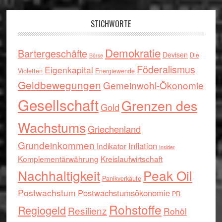
Footer
STICHWORTE
Demokratie
Bartergeschäfte
Devisen
Die
Börse
Föderalismus
Eigenkapital
Violetten
Energiewende
Geldbewegungen
Gemeinwohl-Ökonomie
Gesellschaft
Grenzen des
Gold
Wachstums
Griechenland
Grundeinkommen
Inflation
Indikator
Insider
Komplementärwährung
Kreislaufwirtschaft
Nachhaltigkeit
Peak Oil
Panikverkäufe
Postwachstum
Postwachstumsökonomie
PR
Rohstoffe
Regiogeld
Resilienz
Rohöl