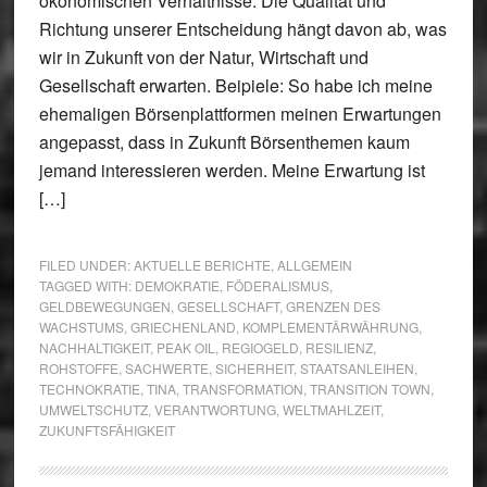
ökonomischen Verhältnisse. Die Qualität und
Richtung unserer Entscheidung hängt davon ab, was
wir in Zukunft von der Natur, Wirtschaft und
Gesellschaft erwarten. Beipiele: So habe ich meine
ehemaligen Börsenplattformen meinen Erwartungen
angepasst, dass in Zukunft Börsenthemen kaum
jemand interessieren werden. Meine Erwartung ist
[…]
FILED UNDER:
AKTUELLE BERICHTE
,
ALLGEMEIN
TAGGED WITH:
DEMOKRATIE
,
FÖDERALISMUS
,
GELDBEWEGUNGEN
,
GESELLSCHAFT
,
GRENZEN DES
WACHSTUMS
,
GRIECHENLAND
,
KOMPLEMENTÄRWÄHRUNG
,
NACHHALTIGKEIT
,
PEAK OIL
,
REGIOGELD
,
RESILIENZ
,
ROHSTOFFE
,
SACHWERTE
,
SICHERHEIT
,
STAATSANLEIHEN
,
TECHNOKRATIE
,
TINA
,
TRANSFORMATION
,
TRANSITION TOWN
,
UMWELTSCHUTZ
,
VERANTWORTUNG
,
WELTMAHLZEIT
,
ZUKUNFTSFÄHIGKEIT