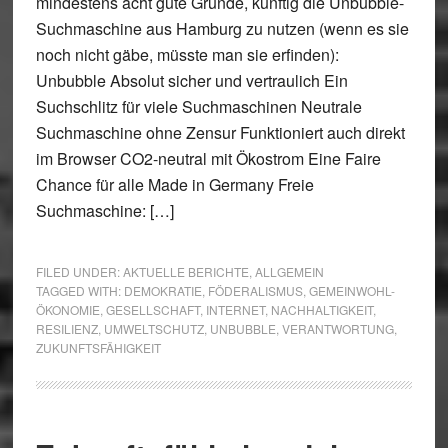
mindestens acht gute Gründe, künftig die Unbubble-
Suchmaschine aus Hamburg zu nutzen (wenn es sie
noch nicht gäbe, müsste man sie erfinden):
Unbubble Absolut sicher und vertraulich Ein
Suchschlitz für viele Suchmaschinen Neutrale
Suchmaschine ohne Zensur Funktioniert auch direkt
im Browser CO2-neutral mit Ökostrom Eine Faire
Chance für alle Made in Germany Freie
Suchmaschine: […]
FILED UNDER:
AKTUELLE BERICHTE
,
ALLGEMEIN
TAGGED WITH:
DEMOKRATIE
,
FÖDERALISMUS
,
GEMEINWOHL-
ÖKONOMIE
,
GESELLSCHAFT
,
INTERNET
,
NACHHALTIGKEIT
,
RESILIENZ
,
UMWELTSCHUTZ
,
UNBUBBLE
,
VERANTWORTUNG
,
ZUKUNFTSFÄHIGKEIT