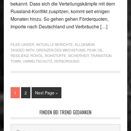
bekannt. Dass sich die Verteilungskämpfe mit dem
Russland-Konflikt zuspitzen, kommt seit einigen
Monaten hinzu. So gehen gehen Förderquoten,
Importe nach Deutschland und Verbräuche […]
FILED UNDER:
AKTUELLE BERICHTE
,
ALLGEMEIN
TAGGED WITH:
GRENZEN DES WACHSTUMS
,
PEAK OIL
,
RESILIENZ
,
ROHÖL
,
ROHSTOFFE
,
SICHERHEIT
,
TRANSITION
TOWN
,
UMWELTSCHUTZ
,
VERSORGUNG
Go
Go
Go
1
2
Next Page »
to
to
to
page
page
Primary
FINDEN BEI TREND GEDANKEN
Sidebar
Search