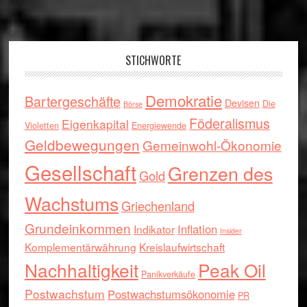
Footer
STICHWORTE
Demokratie
Bartergeschäfte
Devisen
Die
Börse
Föderalismus
Eigenkapital
Violetten
Energiewende
Geldbewegungen
Gemeinwohl-Ökonomie
Gesellschaft
Grenzen des
Gold
Wachstums
Griechenland
Grundeinkommen
Inflation
Indikator
Insider
Komplementärwährung
Kreislaufwirtschaft
Nachhaltigkeit
Peak Oil
Panikverkäufe
Postwachstum
Postwachstumsökonomie
PR