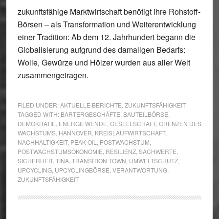
zukunftsfähige Marktwirtschaft benötigt ihre Rohstoff-
Börsen – als Transformation und Weiterentwicklung
einer Tradition: Ab dem 12. Jahrhundert begann die
Globalisierung aufgrund des damaligen Bedarfs:
Wolle, Gewürze und Hölzer wurden aus aller Welt
zusammengetragen.
FILED UNDER:
AKTUELLE BERICHTE
,
ZUKUNFTSFÄHIGKEIT
TAGGED WITH:
BARTERGESCHÄFTE
,
BAUTEILBÖRSE
,
DEMOKRATIE
,
ENERGIEWENDE
,
GESELLSCHAFT
,
GRENZEN DES
WACHSTUMS
,
HANNOVER
,
KREISLAUFWIRTSCHAFT
,
NACHHALTIGKEIT
,
PEAK OIL
,
POSTWACHSTUM
,
POSTWACHSTUMSÖKONOMIE
,
RESILIENZ
,
SACHWERTE
,
SICHERHEIT
,
TINA
,
TRANSITION TOWN
,
UMWELTSCHUTZ
,
UPCYCLING
,
UPCYCLINGBÖRSE
,
VERANTWORTUNG
,
ZUKUNFTSFÄHIGKEIT