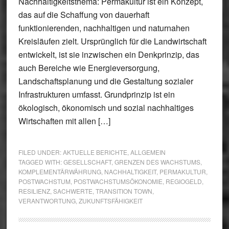
Nachhaltigkeitsthema: Permakultur ist ein Konzept,
das auf die Schaffung von dauerhaft
funktionierenden, nachhaltigen und naturnahen
Kreisläufen zielt. Ursprünglich für die Landwirtschaft
entwickelt, ist sie inzwischen ein Denkprinzip, das
auch Bereiche wie Energieversorgung,
Landschaftsplanung und die Gestaltung sozialer
Infrastrukturen umfasst. Grundprinzip ist ein
ökologisch, ökonomisch und sozial nachhaltiges
Wirtschaften mit allen […]
FILED UNDER:
AKTUELLE BERICHTE
,
ALLGEMEIN
TAGGED WITH:
GESELLSCHAFT
,
GRENZEN DES WACHSTUMS
,
KOMPLEMENTÄRWÄHRUNG
,
NACHHALTIGKEIT
,
PERMAKULTUR
,
POSTWACHSTUM
,
POSTWACHSTUMSÖKONOMIE
,
REGIOGELD
,
RESILIENZ
,
SACHWERTE
,
TRANSITION TOWN
,
VERANTWORTUNG
,
ZUKUNFTSFÄHIGKEIT