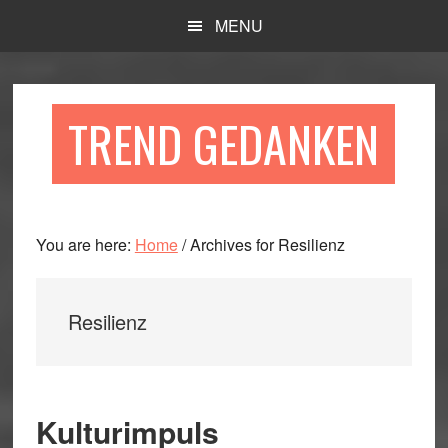
Skip
Skip
Skip
MENU
to
to
to
main
primary
footer
content
sidebar
TREND GEDANKEN
You are here:
Home
/
Archives for Resilienz
Resilienz
Kulturimpuls