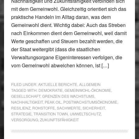
Nachhaltigkeit und Zukunftsfähigkeit verbinden sich
mit dem Gemeinwohl. Gleichzeitig orientiert sich das
praktische Handeln im Alltag daran, was dem
Gemeinwohl dient. Wichtig dabei: Auch das Streben
nach Einkommen dient dem Gemeinwohl, weil damit
Werte geschaffen und Steuern bezahlt werden, die
der Staat weitergibt (dass die staatlichen
Verwaltungsorgane Eigeninteressen verfolgen, die
vom Gemeinwohl abweichen können, ist […]
FILED UNDER:
AKTUELLE BERICHTE
,
ALLGEMEIN
TAGGED WITH:
DEMOKRATIE
,
GEMEINWOHL-ÖKONOMIE
,
GESELLSCHAFT
,
GRENZEN DES WACHSTUMS
,
NACHHALTIGKEIT
,
PEAK OIL
,
POSTWACHSTUMSÖKONOMIE
,
RESILIENZ
,
ROHSTOFFE
,
SACHWERTE
,
SICHERHEIT
,
STRATEGIE
,
TRANSITION TOWN
,
UMWELTSCHUTZ
,
VERSORGUNG
,
ZUKUNFTSFÄHIGKEIT