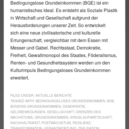
Bedingungslose Grundeinkommen (BGE) ist ein
humanistisches Ideal. Es entsteht als Soziale Plastik
in Wirtschaft und Gesellschaft aufgrund der
Herausforderungen unserer Zeit. So entwickelt
sich eine neue zivilisatorische und kulturelle
Errungenschaft, vergleichbar mit dem Essen mit
Messer und Gabel. Rechtsstaat, Demokratie,
Freiheit, Gewaltmonopol des Staates, Föderalismus,
Renten- und Gesundheitssystem werden um den
Kulturimpuls Bedingungsloses Grundeinkommen
erweitert.
FILED UNDER:
AKTUELLE BERICHTE
TAGGED WITH:
BEDINGUNGSLOSES GRUNDEINKOMMEN
,
BGE
,
BÜNDNIS GRUNDEINKOMMEN
,
DEMOKRATIE
,
GELDBEWEGUNGEN
,
GESELLSCHAFT
,
GRENZEN DES
WACHSTUMS
,
GRUNDEINKOMMEN
,
KREISLAUFWIRTSCHAFT
,
NACHHALTIGKEIT
,
POSTWACHSTUM
,
RESILIENZ
,
TRANSFORMATION
,
VERANTWORTUNG
,
ZIVILISATION
,