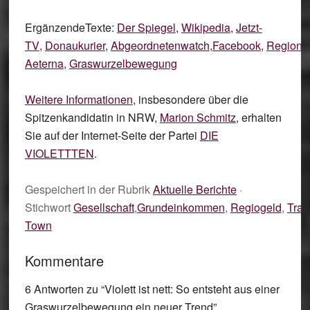
ErgänzendeTexte:
Der Spiegel
,
Wikipedia
,
Jetzt-
TV
,
Donaukurier
,
Abgeordnetenwatch
,
Facebook
,
Regiona
Aeterna
,
Graswurzelbewegung
Weitere Informationen
, insbesondere über die
Spitzenkandidatin in NRW,
Marion Schmitz
, erhalten
Sie auf der Internet-Seite der Partei
DIE
VIOLETTTEN
.
Gespeichert in der Rubrik
Aktuelle Berichte
·
Stichwort
Gesellschaft
,
Grundeinkommen
,
Regiogeld
,
Tran
Town
Kommentare
6 Antworten zu “Violett ist nett: So entsteht aus einer
Graswurzelbewegung ein neuer Trend”