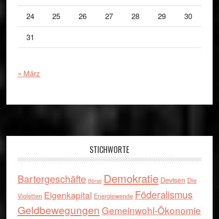
24
25
26
27
28
29
30
31
« März
Footer
STICHWORTE
Demokratie
Bartergeschäfte
Devisen
Die
Börse
Föderalismus
Eigenkapital
Violetten
Energiewende
Geldbewegungen
Gemeinwohl-Ökonomie