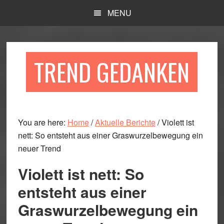
Skip
Skip
Skip
MENU
to
to
to
main
primary
footer
content
sidebar
TREND GEDANKEN
You are here:
Home
/
Aktuelle Berichte
/
Violett ist
nett: So entsteht aus einer Graswurzelbewegung ein
neuer Trend
Violett ist nett: So
entsteht aus einer
Graswurzelbewegung ein