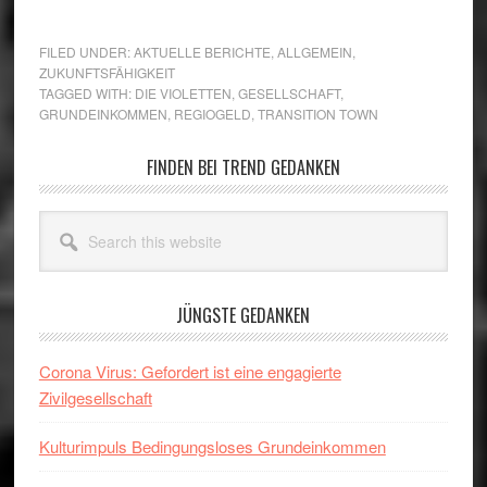
FILED UNDER:
AKTUELLE BERICHTE
,
ALLGEMEIN
,
ZUKUNFTSFÄHIGKEIT
TAGGED WITH:
DIE VIOLETTEN
,
GESELLSCHAFT
,
GRUNDEINKOMMEN
,
REGIOGELD
,
TRANSITION TOWN
Primary
FINDEN BEI TREND GEDANKEN
Sidebar
Search
this
website
JÜNGSTE GEDANKEN
Corona Virus: Gefordert ist eine engagierte
Zivilgesellschaft
Kulturimpuls Bedingungsloses Grundeinkommen