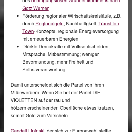
des
bedingungslosen
Grundeinkommens
nach
Götz Werner
Förderung
regionaler Wirtschaftskreisläufe
, z.B.
durch
Regionalgeld
, Nachhaltigkeit,
Transition
Town
-Konzepte, regionale Energieversorgung
mit erneuerbaren Energien
Direkte Demokratie
mit Volksentscheiden,
Mitsprache, Mitbestimmung; weniger
Bevormundung, mehr Freiheit und
Selbstverantwortung
Damit unterscheidet sich die Partei von ihren
Mitbewerbern: Wenn Sie bei der Partei DIE
VIOLETTEN auf der rau und
hölzern erscheinenden Oberfläche etwas kratzen,
kommt Gold zum Vorschein.
Gandalf Lipinski
, der sich zur Europawahl stellte,