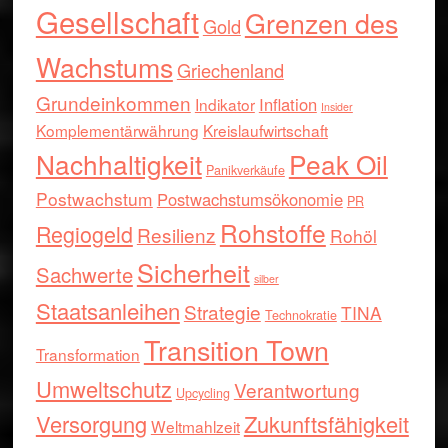
Gesellschaft
Grenzen des
Gold
Wachstums
Griechenland
Grundeinkommen
Inflation
Indikator
Insider
Komplementärwährung
Kreislaufwirtschaft
Nachhaltigkeit
Peak Oil
Panikverkäufe
Postwachstum
Postwachstumsökonomie
PR
Rohstoffe
Regiogeld
Resilienz
Rohöl
Sicherheit
Sachwerte
silber
Staatsanleihen
Strategie
TINA
Technokratie
Transition Town
Transformation
Umweltschutz
Verantwortung
Upcycling
Versorgung
Zukunftsfähigkeit
Weltmahlzeit