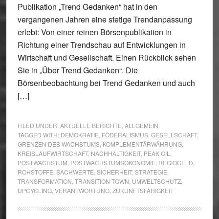
Publikation „Trend Gedanken“ hat in den
vergangenen Jahren eine stetige Trendanpassung
erlebt: Von einer reinen Börsenpublikation in
Richtung einer Trendschau auf Entwicklungen in
Wirtschaft und Gesellschaft. Einen Rückblick sehen
Sie in „Über Trend Gedanken“. Die
Börsenbeobachtung bei Trend Gedanken und auch
[…]
FILED UNDER:
AKTUELLE BERICHTE
,
ALLGEMEIN
TAGGED WITH:
DEMOKRATIE
,
FÖDERALISMUS
,
GESELLSCHAFT
,
GRENZEN DES WACHSTUMS
,
KOMPLEMENTÄRWÄHRUNG
,
KREISLAUFWIRTSCHAFT
,
NACHHALTIGKEIT
,
PEAK OIL
,
POSTWACHSTUM
,
POSTWACHSTUMSÖKONOMIE
,
REGIOGELD
,
ROHSTOFFE
,
SACHWERTE
,
SICHERHEIT
,
STRATEGIE
,
TRANSFORMATION
,
TRANSITION TOWN
,
UMWELTSCHUTZ
,
UPCYCLING
,
VERANTWORTUNG
,
ZUKUNFTSFÄHIGKEIT