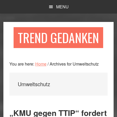
Skip
Skip
Skip
MENU
to
to
to
main
primary
footer
content
sidebar
TREND GEDANKEN
You are here:
Home
/
Archives for Umweltschutz
Umweltschutz
„KMU gegen TTIP“ fordert