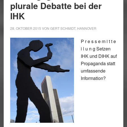
plurale Debatte bei der
IHK
28. OKTOBER 2015
VON
GERT SCHMIDT, HANNOVER
P r e s s e m i t t e
i l u n g Setzen
IHK und DIHK auf
Propaganda statt
umfassende
Information?