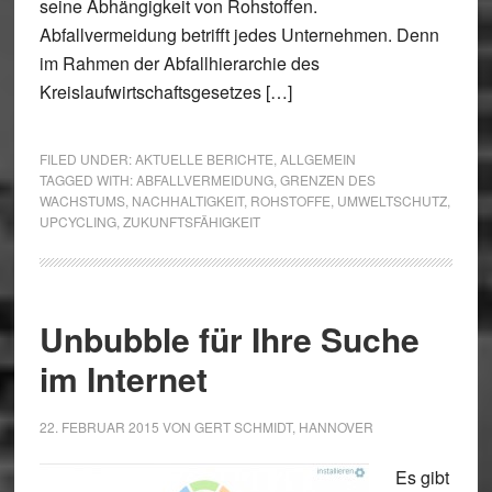
seine Abhängigkeit von Rohstoffen.
Abfallvermeidung betrifft jedes Unternehmen. Denn
im Rahmen der Abfallhierarchie des
Kreislaufwirtschaftsgesetzes […]
FILED UNDER:
AKTUELLE BERICHTE
,
ALLGEMEIN
TAGGED WITH:
ABFALLVERMEIDUNG
,
GRENZEN DES
WACHSTUMS
,
NACHHALTIGKEIT
,
ROHSTOFFE
,
UMWELTSCHUTZ
,
UPCYCLING
,
ZUKUNFTSFÄHIGKEIT
Unbubble für Ihre Suche
im Internet
22. FEBRUAR 2015
VON
GERT SCHMIDT, HANNOVER
Es gibt