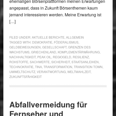
ehemaligen Börsenplattformen meinen Erwartungen
angepasst, dass in Zukunft Börsenthemen kaum
jemand interessieren werden. Meine Erwartung ist
[…]
FILED UNDER:
AKTUELLE BERICHTE
,
ALLGEMEIN
TAGGED WITH:
DEMOKRATIE
,
FÖDERALISMUS
,
GELDBEWEGUNGEN
,
GESELLSCHAFT
,
GRENZEN DES
WACHSTUMS
,
GRIECHENLAND
,
KOMPLEMENTÄRWÄHRUNG
,
NACHHALTIGKEIT
,
PEAK OIL
,
REGIOGELD
,
RESILIENZ
,
ROHSTOFFE
,
SACHWERTE
,
SICHERHEIT
,
STAATSANLEIHEN
,
TECHNOKRATIE
,
TINA
,
TRANSFORMATION
,
TRANSITION TOWN
,
UMWELTSCHUTZ
,
VERANTWORTUNG
,
WELTMAHLZEIT
,
ZUKUNFTSFÄHIGKEIT
Abfallvermeidung für
Fernseher und