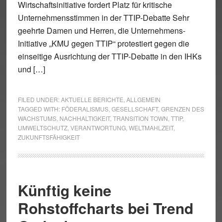
Wirtschaftsinitiative fordert Platz für kritische
Unternehmensstimmen in der TTIP-Debatte Sehr
geehrte Damen und Herren, die Unternehmens-
Initiative „KMU gegen TTIP“ protestiert gegen die
einseitige Ausrichtung der TTIP-Debatte in den IHKs
und […]
FILED UNDER:
AKTUELLE BERICHTE
,
ALLGEMEIN
TAGGED WITH:
FÖDERALISMUS
,
GESELLSCHAFT
,
GRENZEN DES
WACHSTUMS
,
NACHHALTIGKEIT
,
TRANSITION TOWN
,
TTIP
,
UMWELTSCHUTZ
,
VERANTWORTUNG
,
WELTMAHLZEIT
,
ZUKUNFTSFÄHIGKEIT
Künftig keine
Rohstoffcharts bei Trend