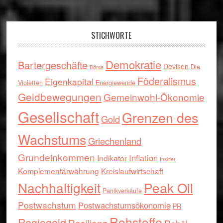
Footer
STICHWORTE
Demokratie
Bartergeschäfte
Devisen
Die
Börse
Föderalismus
Eigenkapital
Violetten
Energiewende
Geldbewegungen
Gemeinwohl-Ökonomie
Gesellschaft
Grenzen des
Gold
Wachstums
Griechenland
Grundeinkommen
Inflation
Indikator
Insider
Komplementärwährung
Kreislaufwirtschaft
Nachhaltigkeit
Peak Oil
Panikverkäufe
Postwachstum
Postwachstumsökonomie
PR
Rohstoffe
Regiogeld
Resilienz