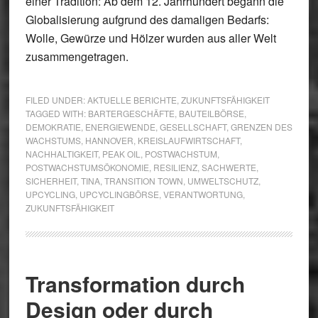
einer Tradition: Ab dem 12. Jahrhundert begann die
Globalisierung aufgrund des damaligen Bedarfs:
Wolle, Gewürze und Hölzer wurden aus aller Welt
zusammengetragen.
FILED UNDER:
AKTUELLE BERICHTE
,
ZUKUNFTSFÄHIGKEIT
TAGGED WITH:
BARTERGESCHÄFTE
,
BAUTEILBÖRSE
,
DEMOKRATIE
,
ENERGIEWENDE
,
GESELLSCHAFT
,
GRENZEN DES
WACHSTUMS
,
HANNOVER
,
KREISLAUFWIRTSCHAFT
,
NACHHALTIGKEIT
,
PEAK OIL
,
POSTWACHSTUM
,
POSTWACHSTUMSÖKONOMIE
,
RESILIENZ
,
SACHWERTE
,
SICHERHEIT
,
TINA
,
TRANSITION TOWN
,
UMWELTSCHUTZ
,
UPCYCLING
,
UPCYCLINGBÖRSE
,
VERANTWORTUNG
,
ZUKUNFTSFÄHIGKEIT
Transformation durch
Design oder durch