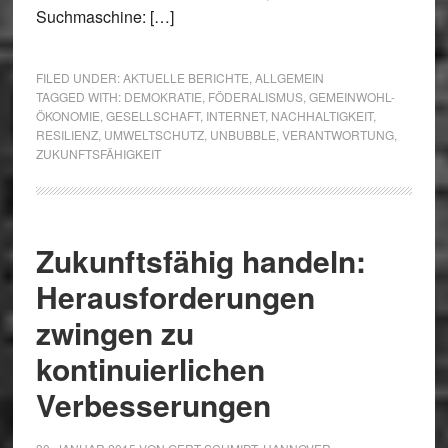
Suchmaschine: […]
FILED UNDER:
AKTUELLE BERICHTE
,
ALLGEMEIN
TAGGED WITH:
DEMOKRATIE
,
FÖDERALISMUS
,
GEMEINWOHL-
ÖKONOMIE
,
GESELLSCHAFT
,
INTERNET
,
NACHHALTIGKEIT
,
RESILIENZ
,
UMWELTSCHUTZ
,
UNBUBBLE
,
VERANTWORTUNG
,
ZUKUNFTSFÄHIGKEIT
Zukunftsfähig handeln:
Herausforderungen
zwingen zu
kontinuierlichen
Verbesserungen