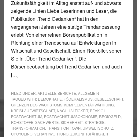
Zukunftsfähigkeit im Alltag anstatt auf- und abwärts
zeigende Linien Liebe Leserinnen und Leser, die
Publikation „Trend Gedanken“ hat in den
vergangenen Jahren eine stetige Trendanpassung
erlebt: Von einer reinen Börsenpublikation in
Richtung einer Trendschau auf Entwicklungen in
Wirtschaft und Gesellschaft. Einen Rückblick sehen
Sie in „Über Trend Gedanken“. Die
Börsenbeobachtung bei Trend Gedanken und auch
[…]
FILED UNDER:
AKTUELLE BERICHTE
,
ALLGEMEIN
TAGGED WITH:
DEMOKRATIE
,
FÖDERALISMUS
,
GESELLSCHAFT
,
GRENZEN DES WACHSTUMS
,
KOMPLEMENTÄRWÄHRUNG
,
KREISLAUFWIRTSCHAFT
,
NACHHALTIGKEIT
,
PEAK OIL
,
POSTWACHSTUM
,
POSTWACHSTUMSÖKONOMIE
,
REGIOGELD
,
ROHSTOFFE
,
SACHWERTE
,
SICHERHEIT
,
STRATEGIE
,
TRANSFORMATION
,
TRANSITION TOWN
,
UMWELTSCHUTZ
,
UPCYCLING
,
VERANTWORTUNG
,
ZUKUNFTSFÄHIGKEIT