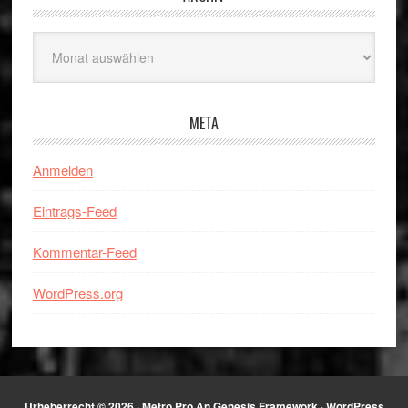
Archiv
META
Anmelden
Eintrags-Feed
Kommentar-Feed
WordPress.org
Urheberrecht © 2026 ·
Metro Pro
An
Genesis Framework
·
WordPress