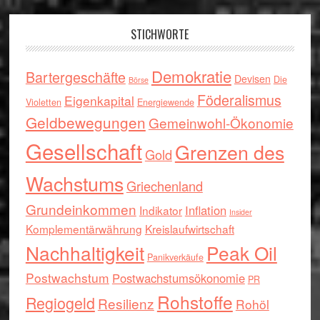
Footer
STICHWORTE
Demokratie
Bartergeschäfte
Devisen
Die
Börse
Föderalismus
Eigenkapital
Violetten
Energiewende
Geldbewegungen
Gemeinwohl-Ökonomie
Gesellschaft
Grenzen des
Gold
Wachstums
Griechenland
Grundeinkommen
Inflation
Indikator
Insider
Komplementärwährung
Kreislaufwirtschaft
Nachhaltigkeit
Peak Oil
Panikverkäufe
Postwachstum
Postwachstumsökonomie
PR
Rohstoffe
Regiogeld
Resilienz
Rohöl