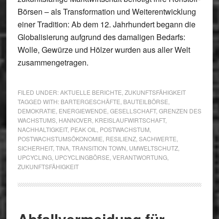
Börsen – als Transformation und Weiterentwicklung
einer Tradition: Ab dem 12. Jahrhundert begann die
Globalisierung aufgrund des damaligen Bedarfs:
Wolle, Gewürze und Hölzer wurden aus aller Welt
zusammengetragen.
FILED UNDER:
AKTUELLE BERICHTE
,
ZUKUNFTSFÄHIGKEIT
TAGGED WITH:
BARTERGESCHÄFTE
,
BAUTEILBÖRSE
,
DEMOKRATIE
,
ENERGIEWENDE
,
GESELLSCHAFT
,
GRENZEN DES
WACHSTUMS
,
HANNOVER
,
KREISLAUFWIRTSCHAFT
,
NACHHALTIGKEIT
,
PEAK OIL
,
POSTWACHSTUM
,
POSTWACHSTUMSÖKONOMIE
,
RESILIENZ
,
SACHWERTE
,
SICHERHEIT
,
TINA
,
TRANSITION TOWN
,
UMWELTSCHUTZ
,
UPCYCLING
,
UPCYCLINGBÖRSE
,
VERANTWORTUNG
,
ZUKUNFTSFÄHIGKEIT
Abfallvermeidung für