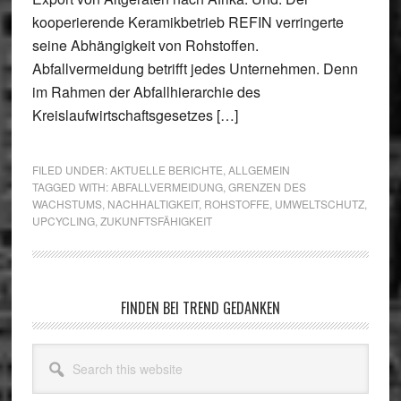
kooperierende Keramikbetrieb REFIN verringerte
seine Abhängigkeit von Rohstoffen.
Abfallvermeidung betrifft jedes Unternehmen. Denn
im Rahmen der Abfallhierarchie des
Kreislaufwirtschaftsgesetzes […]
FILED UNDER:
AKTUELLE BERICHTE
,
ALLGEMEIN
TAGGED WITH:
ABFALLVERMEIDUNG
,
GRENZEN DES
WACHSTUMS
,
NACHHALTIGKEIT
,
ROHSTOFFE
,
UMWELTSCHUTZ
,
UPCYCLING
,
ZUKUNFTSFÄHIGKEIT
Primary
FINDEN BEI TREND GEDANKEN
Sidebar
Search
this
website