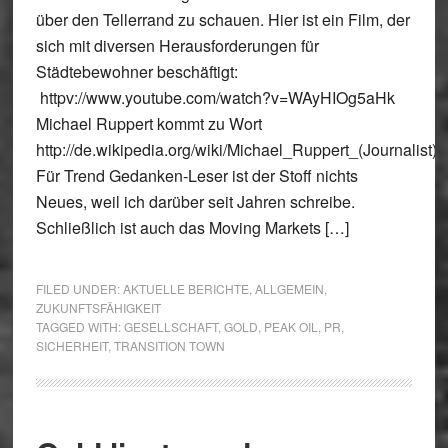
über den Tellerrand zu schauen. Hier ist ein Film, der
sich mit diversen Herausforderungen für
Städtebewohner beschäftigt:
httpv://www.youtube.com/watch?v=WAyHIOg5aHk
Michael Ruppert kommt zu Wort
http://de.wikipedia.org/wiki/Michael_Ruppert_(Journalist)
Für Trend Gedanken-Leser ist der Stoff nichts
Neues, weil ich darüber seit Jahren schreibe.
Schließlich ist auch das Moving Markets […]
FILED UNDER:
AKTUELLE BERICHTE
,
ALLGEMEIN
,
ZUKUNFTSFÄHIGKEIT
TAGGED WITH:
GESELLSCHAFT
,
GOLD
,
PEAK OIL
,
PR
,
SICHERHEIT
,
TRANSITION TOWN