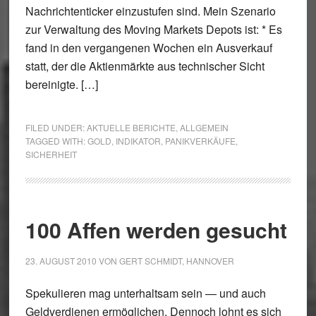
Nachrichtenticker einzustufen sind. Mein Szenario
zur Verwaltung des Moving Markets Depots ist: * Es
fand in den vergangenen Wochen ein Ausverkauf
statt, der die Aktienmärkte aus technischer Sicht
bereinigte. […]
FILED UNDER:
AKTUELLE BERICHTE
,
ALLGEMEIN
TAGGED WITH:
GOLD
,
INDIKATOR
,
PANIKVERKÄUFE
,
SICHERHEIT
100 Affen werden gesucht
23. AUGUST 2010
VON
GERT SCHMIDT, HANNOVER
Spekulieren mag unterhaltsam sein — und auch
Geldverdienen ermöglichen. Dennoch lohnt es sich