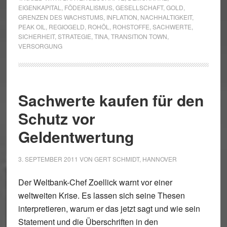
EIGENKAPITAL
,
FÖDERALISMUS
,
GESELLSCHAFT
,
GOLD
,
GRENZEN DES WACHSTUMS
,
INFLATION
,
NACHHALTIGKEIT
,
PEAK OIL
,
REGIOGELD
,
ROHÖL
,
ROHSTOFFE
,
SACHWERTE
,
SICHERHEIT
,
STRATEGIE
,
TINA
,
TRANSITION TOWN
,
VERSORGUNG
Sachwerte kaufen für den
Schutz vor
Geldentwertung
3. SEPTEMBER 2011
VON
GERT SCHMIDT, HANNOVER
Der Weltbank-Chef Zoellick warnt vor einer
weltweiten Krise. Es lassen sich seine Thesen
interpretieren, warum er das jetzt sagt und wie sein
Statement und die Überschriften in den