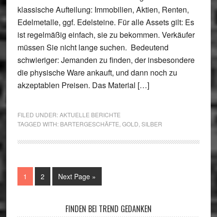
klassische Aufteilung: Immobilien, Aktien, Renten,
Edelmetalle, ggf. Edelsteine. Für alle Assets gilt: Es
ist regelmäßig einfach, sie zu bekommen. Verkäufer
müssen Sie nicht lange suchen. Bedeutend
schwieriger: Jemanden zu finden, der insbesondere
die physische Ware ankauft, und dann noch zu
akzeptablen Preisen. Das Material […]
FILED UNDER:
AKTUELLE BERICHTE
TAGGED WITH:
BARTERGESCHÄFTE
,
GOLD
,
SILBER
Go
Go
Go
1
2
Next Page »
to
to
to
page
page
Primary
FINDEN BEI TREND GEDANKEN