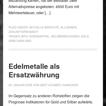
Bezahlung kamen, hat der Bestatter zwei
Alternativpreise angeboten: 4500 Euro mit
Mehrwertsteuer, oder […]
FILED UNDER:
AKTUELLE BERICHTE
,
ALLGEMEIN
,
ZUKUNFTSFÄHIGKEIT
TAGGED WITH:
EIGENKAPITAL
,
GELDBEWEGUNGEN
,
GOLD
,
GRIECHENLAND
Edelmetalle als
Ersatzwährung
23. JANUAR 2008
VON
GERT SCHMIDT, HANNOVER
Im Gegensatz zu anderen Rohstoffen zeigen die
Prognose Indikatoren für Gold und Silber aufwärts.