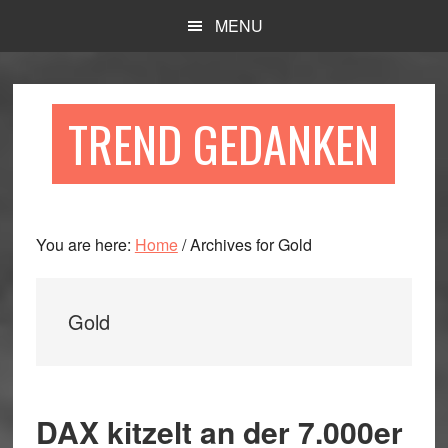
Skip
Skip
Skip
MENU
to
to
to
main
primary
footer
content
sidebar
TREND GEDANKEN
You are here:
Home
/
Archives for Gold
Gold
DAX kitzelt an der 7.000er