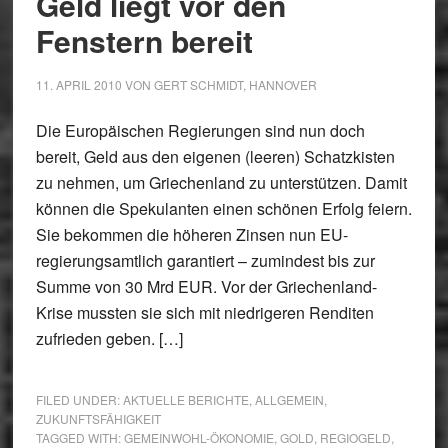
Geld liegt vor den
Fenstern bereit
11. APRIL 2010
VON
GERT SCHMIDT, HANNOVER
Die Europäischen Regierungen sind nun doch
bereit, Geld aus den eigenen (leeren) Schatzkisten
zu nehmen, um Griechenland zu unterstützen. Damit
können die Spekulanten einen schönen Erfolg feiern.
Sie bekommen die höheren Zinsen nun EU-
regierungsamtlich garantiert – zumindest bis zur
Summe von 30 Mrd EUR. Vor der Griechenland-
Krise mussten sie sich mit niedrigeren Renditen
zufrieden geben. […]
FILED UNDER:
AKTUELLE BERICHTE
,
ALLGEMEIN
,
ZUKUNFTSFÄHIGKEIT
TAGGED WITH:
GEMEINWOHL-ÖKONOMIE
,
GOLD
,
REGIOGELD
,