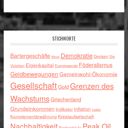
Footer
STICHWORTE
Demokratie
Bartergeschäfte
Devisen
Die
Börse
Föderalismus
Eigenkapital
Violetten
Energiewende
Geldbewegungen
Gemeinwohl-Ökonomie
Gesellschaft
Grenzen des
Gold
Wachstums
Griechenland
Grundeinkommen
Inflation
Indikator
Insider
Komplementärwährung
Kreislaufwirtschaft
Nachhaltigkeit
Peak Oil
Panikverkäufe