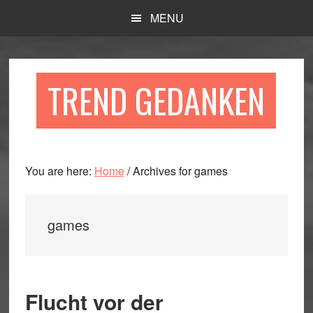
Skip
Skip
Skip
MENU
to
to
to
main
primary
footer
content
sidebar
TREND GEDANKEN
You are here:
Home
/
Archives for games
games
Flucht vor der