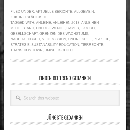
FILED UNDER:
AKTUELLE BERICHTE
,
ALLGEMEIN
,
ZUKUNFTSFÄHIGKEIT
TAGGED WITH:
ANLEIHE
,
ANLEIHEN 2013
,
ANLEIHEN
MITTELSTAND
,
ENERGIEWENDE
,
GAMES
,
GAMIGO
,
GESELLSCHAFT
,
GRENZEN DES WACHSTUMS
,
NACHHALTIGKEIT
,
NEUEMISSION
,
ONLINE SPIEL
,
PEAK OIL
,
STRATEGIE
,
SUSTANABILITY EDUCATION
,
TIERRECHTE
,
TRANSITION TOWN
,
UMWELTSCHUTZ
Primary
FINDEN BEI TREND GEDANKEN
Sidebar
Search
this
website
JÜNGSTE GEDANKEN