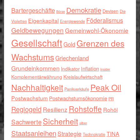
Demokratie
Bartergeschäfte
Devisen
Die
Börse
Föderalismus
Eigenkapital
Violetten
Energiewende
Geldbewegungen
Gemeinwohl-Ökonomie
Gesellschaft
Grenzen des
Gold
Wachstums
Griechenland
Grundeinkommen
Inflation
Indikator
Insider
Komplementärwährung
Kreislaufwirtschaft
Nachhaltigkeit
Peak Oil
Panikverkäufe
Postwachstum
Postwachstumsökonomie
PR
Rohstoffe
Regiogeld
Resilienz
Rohöl
Sicherheit
Sachwerte
silber
Staatsanleihen
Strategie
TINA
Technokratie