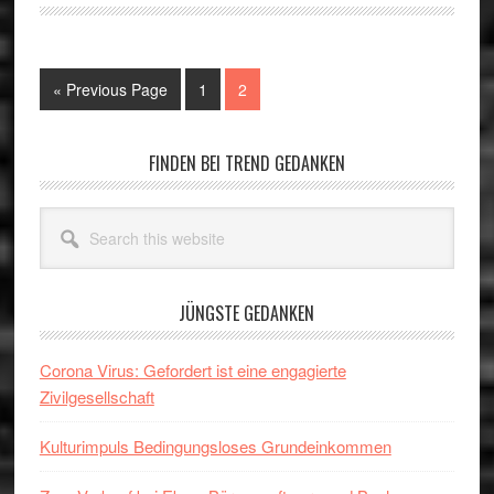
Go
Go
Go
«
Previous Page
1
2
to
to
to
page
page
Primary
FINDEN BEI TREND GEDANKEN
Sidebar
Search
this
website
JÜNGSTE GEDANKEN
Corona Virus: Gefordert ist eine engagierte
Zivilgesellschaft
Kulturimpuls Bedingungsloses Grundeinkommen