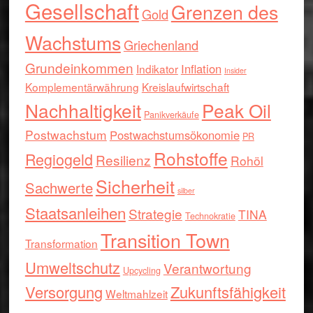
Gesellschaft
Grenzen des
Gold
Wachstums
Griechenland
Grundeinkommen
Inflation
Indikator
Insider
Komplementärwährung
Kreislaufwirtschaft
Nachhaltigkeit
Peak Oil
Panikverkäufe
Postwachstum
Postwachstumsökonomie
PR
Rohstoffe
Regiogeld
Resilienz
Rohöl
Sicherheit
Sachwerte
silber
Staatsanleihen
Strategie
TINA
Technokratie
Transition Town
Transformation
Umweltschutz
Verantwortung
Upcycling
Versorgung
Zukunftsfähigkeit
Weltmahlzeit