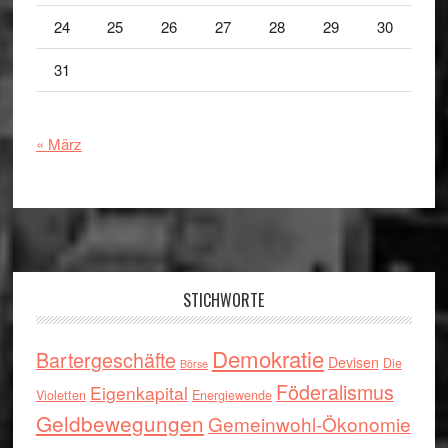
24
25
26
27
28
29
30
31
« März
Footer
STICHWORTE
Demokratie
Bartergeschäfte
Devisen
Die
Börse
Föderalismus
Eigenkapital
Violetten
Energiewende
Geldbewegungen
Gemeinwohl-Ökonomie