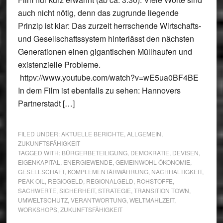
auch nicht nötig, denn das zugrunde liegende
Prinzip ist klar: Das zurzeit herrschende Wirtschafts-
und Gesellschaftssystem hinterlässt den nächsten
Generationen einen gigantischen Müllhaufen und
existenzielle Probleme.
httpv://www.youtube.com/watch?v=wE5ua0BF4BE
In dem Film ist ebenfalls zu sehen: Hannovers
Partnerstadt […]
FILED UNDER:
AKTUELLE BERICHTE
,
ALLGEMEIN
,
ZUKUNFTSFÄHIGKEIT
TAGGED WITH:
BÜRGERBETEILIGUNG
,
DEMOKRATIE
,
DEVISEN
,
EIGENKAPITAL
,
ENERGIEWENDE
,
GEMEINWOHL-ÖKONOMIE
,
GESELLSCHAFT
,
KOMPLEMENTÄRWÄHRUNG
,
NACHHALTIGKEIT
,
PEAK OIL
,
REGIOGELD
,
REGIONALGELD
,
ROHSTOFFE
,
SACHWERTE
,
SICHERHEIT
,
STRATEGIE
,
TRANSITION TOWN
,
UMWELTSCHUTZ
,
VERANTWORTUNG
,
WELTMAHLZEIT
,
WORKSHOPS
,
ZUKUNFTSFÄHIGKEIT