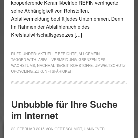
kooperierende Keramikbetrieb REFIN verringerte
seine Abhängigkeit von Rohstoffen.
Abfallvermeidung betrifft jedes Unternehmen. Denn
im Rahmen der Abfallhierarchie des
Kreislaufwirtschaftsgesetzes […]
FILED UNDER:
AKTUELLE BERICHTE
,
ALLGEMEIN
TAGGED WITH:
ABFALLVERMEIDUNG
,
GRENZEN DES
WACHSTUMS
,
NACHHALTIGKEIT
,
ROHSTOFFE
,
UMWELTSCHUTZ
,
UPCYCLING
,
ZUKUNFTSFÄHIGKEIT
Unbubble für Ihre Suche
im Internet
22. FEBRUAR 2015
VON
GERT SCHMIDT, HANNOVER