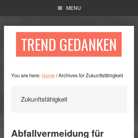
Skip
Skip
Skip
MENU
to
to
to
main
primary
footer
content
sidebar
TREND GEDANKEN
You are here:
Home
/
Archives for Zukunftsfähigkeit
Zukunftsfähigkeit
Abfallvermeidung für