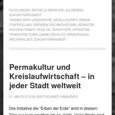
FILED UNDER:
AKTUELLE BERICHTE
,
ALLGEMEIN
,
ZUKUNFTSFÄHIGKEIT
TAGGED WITH:
DEMOKRATIE
,
GESELLSCHAFT
,
GREEN
CONTROLLING
,
GRENZEN DES WACHSTUMS
,
INDIKATOR
,
NACHHALTIGKEIT
,
PEAK OIL
,
ROHSTOFFE
,
STRATEGIE
,
TRANSITION TOWN
,
UMWELTSCHUTZ
,
VERSORGUNG
,
WELTMAHLZEIT
,
ZUKUNFTSFÄHIGKEIT
Permakultur und
Kreislaufwirtschaft – in
jeder Stadt weltweit
21. MAI 2013
VON
GERT SCHMIDT, HANNOVER
Die Initiative die “Erben der Erde” wird in diesem
Film nur kurz erwähnt (ab ca. 3:30). Viele Worte sind