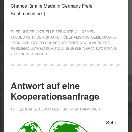
Chance für alle Made in Germany Freie
Suchmaschine: […]
FILED UNDER:
AKTUELLE BERICHTE
,
ALLGEMEIN
TAGGED WITH:
DEMOKRATIE
,
FÖDERALISMUS
,
GEMEINWOHL-
ÖKONOMIE
,
GESELLSCHAFT
,
INTERNET
,
NACHHALTIGKEIT
,
RESILIENZ
,
UMWELTSCHUTZ
,
UNBUBBLE
,
VERANTWORTUNG
,
ZUKUNFTSFÄHIGKEIT
Antwort auf eine
Kooperationsanfrage
13. FEBRUAR 2015
VON
GERT SCHMIDT, HANNOVER
Sehr