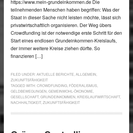
https://www.mein-grundeinkommen.de Die
teilnehmenden Menschen haben begriffen: Was der
Staat in dieser Sache nicht leisten möchte, lässt sich
privatwirtschaftlich organisieren. Der Weg übers
Crowdfunding ist der notwendige erste Schritt für den
Start eines endlosen Grundeinkommen-Kreislaufs,
der immer weitere Kreise ziehen dürfte. So
finanzieren […]
FILED UNDER:
AKTUELLE BERICHTE
,
ALLGEMEIN
,
ZUKUNFTSFÄHIGKEIT
TAGGED WITH:
CROWDFUNDING
,
FÖDERALISMUS
,
GELDBEWEGUNGEN
,
GEMEINWOHL-ÖKONOMIE
,
GESELLSCHAFT
,
GRUNDEINKOMMEN
,
KREISLAUFWIRTSCHAFT
,
NACHHALTIGKEIT
,
ZUKUNFTSFÄHIGKEIT