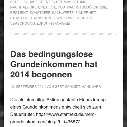
GESELLSCHAFT
,
GRENZEN DES WACHSTUMS
,
NACHHALTIGKEIT
,
PEAK OIL
,
POSTWACHSTUMSÖKONOMIE
,
RESILIENZ
,
ROHSTOFFE
,
SACHWERTE
,
SICHERHEIT
,
STRATEGIE
,
TRANSITION TOWN
,
UMWELTSCHUTZ
,
VERSORGUNG
,
ZUKUNFTSFÄHIGKEIT
Das bedingungslose
Grundeinkommen hat
2014 begonnen
12. SEPTEMBER 2014
VON
GERT SCHMIDT, HANNOVER
Die als einmalige Aktion geplante Finanzierung
eines Grundeinkommens entwickelt sich zum
Dauerläufer. https://www.startnext.de/mein-
grundeinkommen/blog/?bid=36872