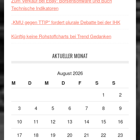
Zum Verkauf bei Ebay: Börsensoftware und Buch
Technische Indikatoren
„KMU gegen TTIP“ fordert plurale Debatte bei der IHK
Künftig keine Rohstoffcharts bei Trend Gedanken
AKTUELLER MONAT
August 2026
M
D
M
D
F
S
S
1
2
3
4
5
6
7
8
9
10
11
12
13
14
15
16
17
18
19
20
21
22
23